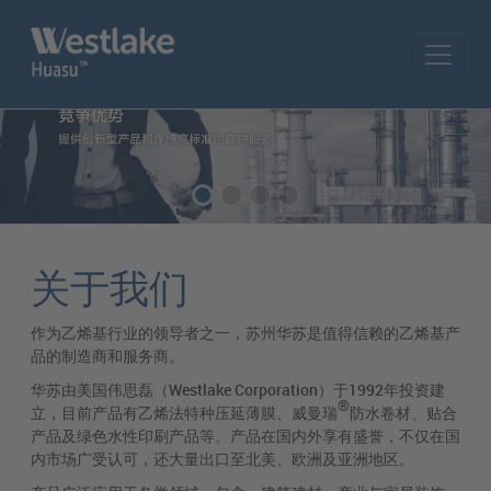
Skip to main content
关于我们
作为乙烯基行业的领导者之一，苏州华苏是值得信赖的乙烯基产
品的制造商和服务商。
华苏由美国伟思磊（
Westlake Corporation
）于
1992
年投资建
®
立，目前产品有乙烯法特种压延薄膜、威曼瑞
防水卷材、贴合
产品及绿色水性印刷产品等。产品在国内外享有盛誉，不仅在国
内市场广受认可，还大量出口至北美、欧洲及亚洲地区。