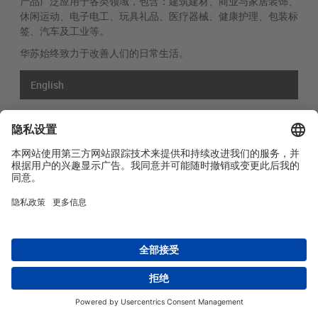
产品广泛应用于各类领域，包含：建筑建材、商业与家居装饰、
休闲运动、电子电工、玩具礼品、医疗器械、健康护理、包装标
签、汽车及工业等。
华苏始终致力于改善人们的日常生活。
English
网站导航
关于我们
产品
研发创新
社会责任
联系方式
Copyright © 2026 -
Huasu Plastics | a Westlake
Privacy Policy
|
Company
苏ICP备05042754号-1
隐私政策