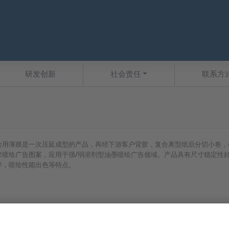
研发创新
社会责任
联系方
绘用薄膜是一次压延成型的产品，再经下游客户背胶，复合离型纸后分切小卷，
求喷绘广告图案，应用于强/弱溶剂型油墨喷绘广告领域。产品具有尺寸稳定性
异，喷绘性能出色等特点。