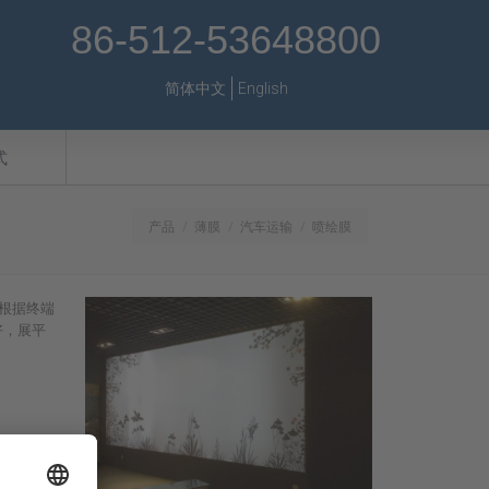
86-512-53648800
简体中文
English
式
产品
薄膜
汽车运输
喷绘膜
根据终端
好，展平