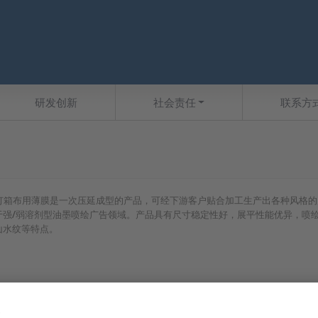
研发创新
社会责任
联系方
华苏灯箱布用薄膜是一次压延成型的产品，可经下游客户贴合加工生产出各种风格
于强/弱溶剂型油墨喷绘广告领域。产品具有尺寸稳定性好，展平性能优异，喷
山水纹等特点。