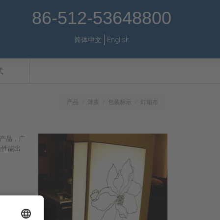
86-512-53648800
简体中文
English
式
产品
薄膜
包装标示
灯箱布
的产品，广
绘性能出