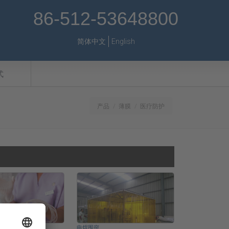
86-512-53648800
简体中文
English
式
产品
薄膜
医疗防护
电焊围帘