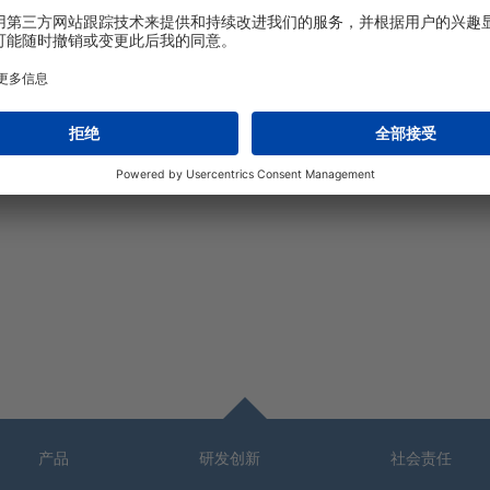
防褥疮充气床垫
雨衣
产品
研发创新
社会责任